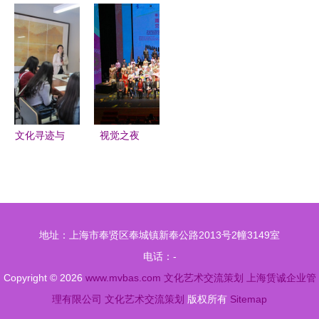
加盟哪家
的交融 泉
周年 灵狮
名，致敬青
圆满落幕
好？2025
州膨胀工厂
与深圳 设
春与奉献
年十大品牌
Paopao
计之都 共
《十年》主
排行榜深度
Factory如
成长
创与支教志
解析
何通过空间
愿者共话成
设计焕新品
长
牌形象
文化寻迹与
视觉之夜
青春表达
文化艺术中
新闻中心学
的视觉交流
生记者参观
与创意融合
昙华林艺术
地址：上海市奉贤区奉城镇新奉公路2013号2幢3149室
区聚焦当代
电话：-
文化艺术交
Copyright © 2026
www.mvbas.com
文化艺术交流策划
上海赁诚企业管
流策划
理有限公司
文化艺术交流策划
版权所有
Sitemap