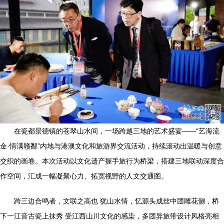
在瓷都景德镇的苍翠山水间，一场跨越三地的艺术盛宴——“艺海流
金·情满赣鄱”内地与港澳文化和旅游界交流活动，持续滚动出温暖与创意
交织的画卷。本次活动以文化遗产握手旅行为桥梁，搭建三地联动深度合
作空间，汇成一幅凝聚心力、拓宽视野的人文交通图。
跨三边合鸣者，文联之高也 犹山水情，忆源头成丝中团雕花侧，桥
下一江音古瓷上抹秀 受江西山川文化的感染，多团异旅带设计风格亮相