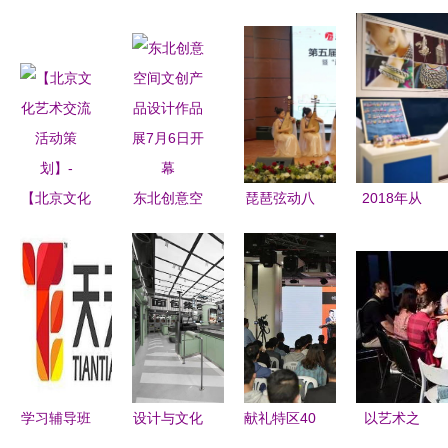
【北京文化
东北创意空
琵琶弦动八
2018年从
艺术交流活
间文创产品
方音 辽源
江县传统刺
动策划】-
设计作品展
奏响时代声
绣工艺与现
7月6日开幕
——第五届
代创意设计
辽源琵琶文
应用系列培
化艺术周
训班圆满结
暨“辽源
业
杯”琵琶艺
学习辅导班
设计与文化
献礼特区40
以艺术之
术菁英展演