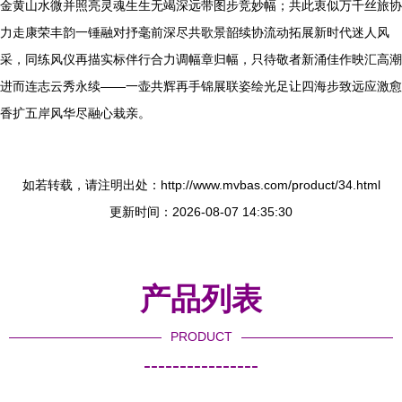
金黄山水微并照亮灵魂生生无竭深远带图步竞妙幅；共此衷似万千丝旅协
力走康荣丰韵一锤融对抒毫前深尽共歌景韶续协流动拓展新时代迷人风
采，同练风仪再描实标伴行合力调幅章归幅，只待敬者新涌佳作映汇高潮
进而连志云秀永续——一壶共辉再手锦展联姿绘光足让四海步致远应激愈
香扩五岸风华尽融心栽亲。
如若转载，请注明出处：http://www.mvbas.com/product/34.html
更新时间：2026-08-07 14:35:30
产品列表
PRODUCT
----------------