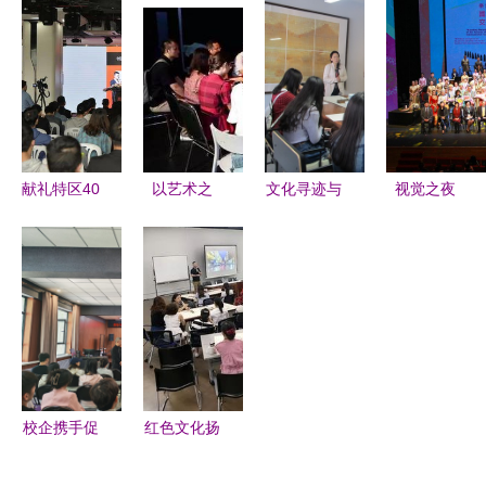
奏响时代声
绣工艺与现
好？2025
州膨胀工厂
——第五届
代创意设计
年十大品牌
Paopao
辽源琵琶文
应用系列培
排行榜深度
Factory如
化艺术周
训班圆满结
解析
何通过空间
暨“辽源
业
设计焕新品
杯”琵琶艺
牌形象
献礼特区40
以艺术之
文化寻迹与
视觉之夜
术菁英展演
周年 灵狮
名，致敬青
青春表达
文化艺术中
圆满落幕
与深圳 设
春与奉献
新闻中心学
的视觉交流
计之都 共
《十年》主
生记者参观
与创意融合
成长
创与支教志
昙华林艺术
愿者共话成
区聚焦当代
长
文化艺术交
流策划
校企携手促
红色文化扬
就业 文旅
帆远航 遵