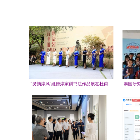
“灵韵淳风”姚德淳家训书法作品展在杜甫
泰国研
草堂启幕 一场跨越时空的文化对话