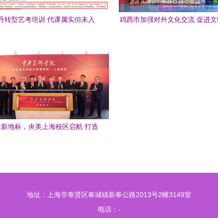
丹转型艺考培训 代课属实但未入
鸡西市加强对外文化交流 促进
职，职业跨界之路引发关注
鉴
新地标，央美上海校区启航 打造
国际文化艺术交流新枢纽
地址：上海市奉贤区奉城镇新奉公路2013号2幢3149室
电话：-