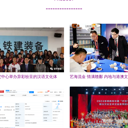
----------------
究中心举办异彩纷呈的汉语文化体
艺海流金 情满赣鄱 内地与港澳
验营
界交流活动在景共谱新