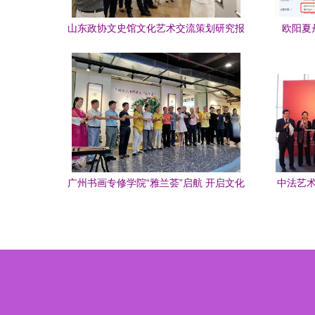
山东政协文史馆文化艺术交流策划研究报
欧阳夏
告
广州书画专修学院“雅兰荟”启航 开启文化
中法艺术
艺术交流新篇章